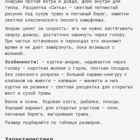
снаружи против ветра и дождя, флис внутри для
тепла. Расцветка «Ситка» — светлый пятнистый
рисунок под сухую траву и песчаный берег, заметно
светлее классического лесного камуфляжа.
Анорак ценят за скорость: его не нужно застёгивать
сверху донизу, достаточно накинуть через голову.
При частых остановках и переходах это экономит
время и не даёт замёрзнуть, пока возишься с
молнией.
Особенности:
— куртка-анорак, надевается через
голову — короткая молния у горла, плотная посадка
без сквозного разреза — большой карман-кенгуру с
клапаном на животе — капюшон — манжеты и низ
куртки на резинке — светлая расцветка для открытых
мест и сухой травы
Весна и осень. Ходовая охота, рыбалка, походы.
Хороший вариант для открытых участков — поля,
песчаные берега, выгоревшая трава.
Размер подбирайте по таблице размеров.
Характеристики