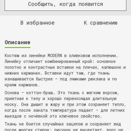
Сообщить, когда появится
В избранное
К сравнению
Описание
Костюм из линейки MODERN в оливковом исполнении.
Линейку отличает комбинированный крой: основное
полотно и контрастные вставки на плечах, капюшоне и
нижних карманах. Вставки идут там, где ткань
изнашивается быстрее — под лямками рюкзака и по
краям карманов.
Основа — коттон-браш. Это ткань с мягким ворсом,
приятная к телу и хорошо переносящая длительную
носку. Она дышит в жару и при этом сохраняет тепло,
когда после заката температура падает — для летних
выездов с ночёвкой это ключевое свойство.
Ткань не боится случайных зацепов и сохраняет вид
после многих стирок: рисунок не выцветает, ворс не