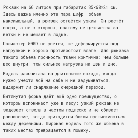
Рюкзак на 60 литров при габаритах 35×68×21 см.
Здесь важна именно эта пара цифр: объём
максимальный, а рюкзак остаётся узким. Он растёт
вверх, а не в стороны, поэтому не цепляется за
ветки и не мешает в лодке.
Полиэстер 500D не рвётся, не деформируется под
нагрузкой и хорошо противостоит влаге. Для рюкзака
такого объёма прочность ткани критична: чем больше
вес внутри, тем сильнее нагрузка на швы и дно.
Модель рассчитана на длительные выходы, когда
нужно унести всё на себе и не задумываться,
выдержит ли снаряжение очередной переход.
Вытянутая форма даёт ещё одно преимущество, о
котором вспоминают уже в лесу: узкий рюкзак не
задевает стволы в частом подлеске и не сбивает
равновесие, когда приходится боком протискиваться
между деревьями. Широкая модель того же объёма в
таких местах превращается в помеху.