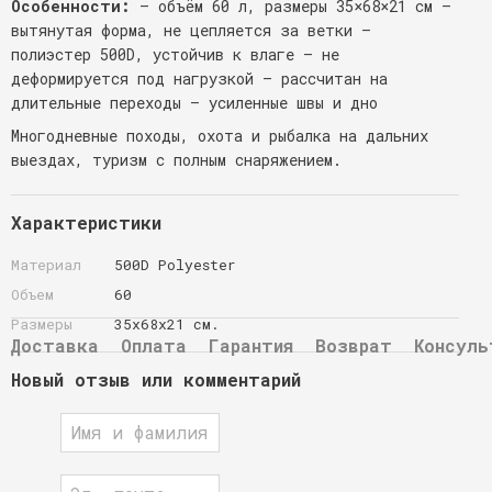
Особенности:
— объём 60 л, размеры 35×68×21 см —
вытянутая форма, не цепляется за ветки —
полиэстер 500D, устойчив к влаге — не
деформируется под нагрузкой — рассчитан на
длительные переходы — усиленные швы и дно
Многодневные походы, охота и рыбалка на дальних
выездах, туризм с полным снаряжением.
Характеристики
Материал
500D Polyester
Объем
60
Размеры
35х68х21 см.
Доставка
Оплата
Гарантия
Возврат
Консуль
Новый отзыв или комментарий