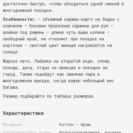
достаточно быстро, чтобы обходиться одной сменой в
многодневной поездке.
Особенности:
— объёмный карман-карго на бедре с
клапаном — боковые прорезные карманы для рук —
шлёвки под ремень — длина чуть выше колена —
свободный крой, не стесняет при посадке на
корточки — светлый цвет меньше нагревается на
солнце
Жаркое лето. Рыбалка на открытой воде, сплав,
походы, дача, отдых на природе и поездки за
город. Также подойдут как сменная пара в
многодневном выезде, когда важен небольшой вес
багажа.
Размер подбирайте по таблице размеров.
Характеристики
Материал
Коттон - браш
Характеристики ткани
Водоотталкивающая, дышащая