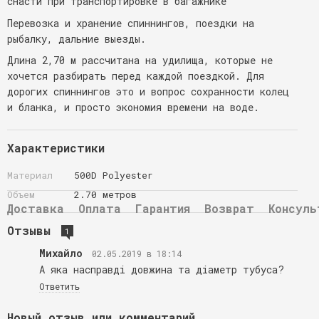
снасти при транспортировке в багажнике
Перевозка и хранение спиннингов, поездки на
рыбалку, дальние выезды.
Длина 2,70 м рассчитана на удилища, которые не
хочется разбирать перед каждой поездкой. Для
дорогих спиннингов это и вопрос сохранности колец
и бланка, и просто экономия времени на воде.
Характеристики
Материал
500D Polyester
Объем
2.70 метров
Доставка
Оплата
Гарантия
Возврат
Консуль
Отзывы
1
Михайло
02.05.2019 в 18:14
А яка насправді довжина та діаметр тубуса?
Ответить
Новый отзыв или комментарий