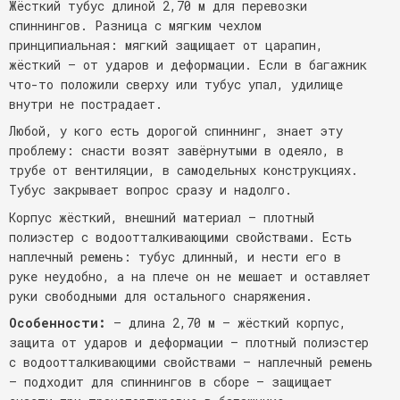
Жёсткий тубус длиной 2,70 м для перевозки
спиннингов. Разница с мягким чехлом
принципиальная: мягкий защищает от царапин,
жёсткий — от ударов и деформации. Если в багажник
что-то положили сверху или тубус упал, удилище
внутри не пострадает.
Любой, у кого есть дорогой спиннинг, знает эту
проблему: снасти возят завёрнутыми в одеяло, в
трубе от вентиляции, в самодельных конструкциях.
Тубус закрывает вопрос сразу и надолго.
Корпус жёсткий, внешний материал — плотный
полиэстер с водоотталкивающими свойствами. Есть
наплечный ремень: тубус длинный, и нести его в
руке неудобно, а на плече он не мешает и оставляет
руки свободными для остального снаряжения.
Особенности:
— длина 2,70 м — жёсткий корпус,
защита от ударов и деформации — плотный полиэстер
с водоотталкивающими свойствами — наплечный ремень
— подходит для спиннингов в сборе — защищает