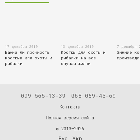
17 декабря 2019
13 декабря 2019
7 декабря 
Важна ли прочность
Костюм для охоты и
Зимние ко
костюма для охоты и
рыбалки на все
производи
рыбалки
случаи жизни
099 565-13-39
068 069-45-69
Контакты
Полная версия сайта
© 2013—2026
Рус
Укр