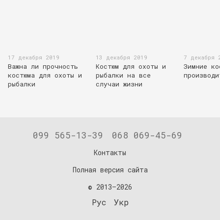
17 декабря 2019
13 декабря 2019
7 декабря 
Важна ли прочность
Костюм для охоты и
Зимние ко
костюма для охоты и
рыбалки на все
производи
рыбалки
случаи жизни
099 565-13-39
068 069-45-69
Контакты
Полная версия сайта
© 2013—2026
Рус
Укр