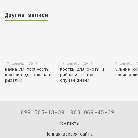
Другие записи
17 декабря 2019
13 декабря 2019
7 декабря 
Важна ли прочность
Костюм для охоты и
Зимние ко
костюма для охоты и
рыбалки на все
производи
рыбалки
случаи жизни
099 565-13-39
068 069-45-69
Контакты
Полная версия сайта