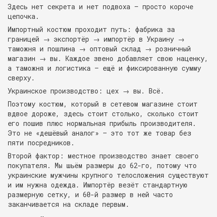
Здесь нет секрета и нет подвоха — просто короче
цепочка.
Импортный костюм проходит путь: фабрика за
границей → экспортёр → импортёр в Украину →
таможня и пошлина → оптовый склад → розничный
магазин → вы. Каждое звено добавляет свою наценку,
а таможня и логистика — ещё и фиксированную сумму
сверху.
Украинское производство: цех → вы. Всё.
Поэтому костюм, который в сетевом магазине стоит
вдвое дороже, здесь стоит столько, сколько стоит
его пошив плюс нормальная прибыль производителя.
Это не «дешёвый аналог» — это тот же товар без
пяти посредников.
Второй фактор: местное производство знает своего
покупателя. Мы шьём размеры до 62-го, потому что
украинские мужчины крупного телосложения существуют
и им нужна одежда. Импортёр везёт стандартную
размерную сетку, и 60-й размер в ней часто
заканчивается на складе первым.