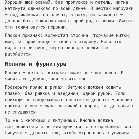
Хороший шов ровный, без пропусков и петель, нитка
натянута одинаково по всей длине. В местах нагрузки
— под мышками, на плечах, в паху, на карманах —
должна быть закрепка или второй ряд строчки. Именно
эти точки рвутся первыми.
Плохой признак: волнистая строчка, торчащие нитки,
шов, который «ведёт» ткань в сторону. Если это
видно на витрине, через полгода носки шов
разойдётся.
Молнии и фурнитура
Молния — деталь, которая ломается чаще всего. И
чинить её дороже, чем зашить шов.
Проверьте прямо в руках: бегунок должен ходить
плавно, без рывков и заеданий, одной рукой. Если
приходится придерживать полотно и дёргать — молния
плохая, и она сломается зимой в мороз, когда пальцы
не слушаются.
То же с кнопками и липучками. Кнопка должна
застёгиваться с чётким щелчком, а не проваливаться.
Липучка — держать так, чтобы отрывалась с усилием.