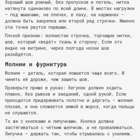
Хороший шов ровный, без пропусков и петель, нитка
натянута одинаково по всей длине. В местах нагрузки
— под мышками, на плечах, в паху, на карманах —
должна быть закрепка или второй ряд строчки. Именно
эти точки рвутся первыми.
Плохой признак: волнистая строчка, торчащие нитки,
шов, который «ведёт» ткань в сторону. Если это
видно на витрине, через полгода носки шов
разойдётся.
Молнии и фурнитура
Молния — деталь, которая ломается чаще всего. И
чинить её дороже, чем зашить шов.
Проверьте прямо в руках: бегунок должен ходить
плавно, без рывков и заеданий, одной рукой. Если
приходится придерживать полотно и дёргать — молния
плохая, и она сломается зимой в мороз, когда пальцы
не слушаются.
То же с кнопками и липучками. Кнопка должна
застёгиваться с чётким щелчком, а не проваливаться.
Липучка — держать так, чтобы отрывалась с усилием.