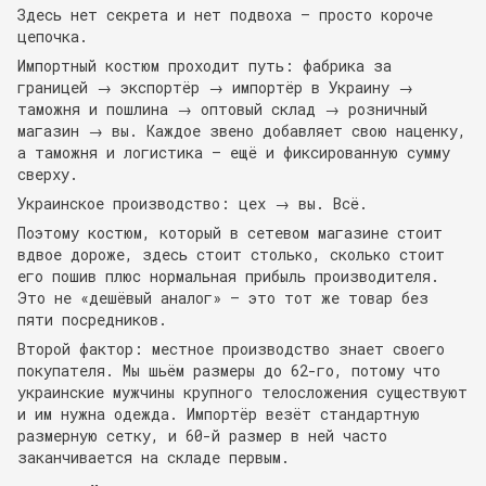
Здесь нет секрета и нет подвоха — просто короче
цепочка.
Импортный костюм проходит путь: фабрика за
границей → экспортёр → импортёр в Украину →
таможня и пошлина → оптовый склад → розничный
магазин → вы. Каждое звено добавляет свою наценку,
а таможня и логистика — ещё и фиксированную сумму
сверху.
Украинское производство: цех → вы. Всё.
Поэтому костюм, который в сетевом магазине стоит
вдвое дороже, здесь стоит столько, сколько стоит
его пошив плюс нормальная прибыль производителя.
Это не «дешёвый аналог» — это тот же товар без
пяти посредников.
Второй фактор: местное производство знает своего
покупателя. Мы шьём размеры до 62-го, потому что
украинские мужчины крупного телосложения существуют
и им нужна одежда. Импортёр везёт стандартную
размерную сетку, и 60-й размер в ней часто
заканчивается на складе первым.