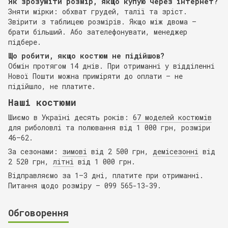
Як зрозуміти розмір, якщо купую через інтернет?
Зняти мірки: обхват грудей, талії та зріст.
Звірити з таблицею розмірів. Якщо між двома —
брати більший. Або зателефонувати, менеджер
підбере.
Що робити, якщо костюм не підійшов?
Обмін протягом 14 днів. При отриманні у відділенні
Нової Пошти можна приміряти до оплати — не
підійшло, не платите.
Наші костюми
Шиємо в Україні десять років:
67 моделей костюмів
для риболовлі та полювання від 1 000 грн, розміри
46–62.
За сезонами:
зимові
від 2 500 грн,
демісезонні
від
2 520 грн,
літні
від 1 000 грн.
Відправляємо за 1–3 дні, платите при отриманні.
Питання щодо розміру — 099 565-13-39.
Обговорення