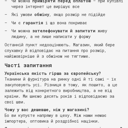
Чи можна
приміряти перед оплатою
— при купівлі
через інтернет це вирішує все
Які умови
обміну
, якщо розмір не підійде
Чи є
гарантія
і що вона покриває
Чи можна
зателефонувати й запитати
живу
людину, а не лише написати у форму
Останній пункт недооцінюють. Магазин, який бере
слухавку й відповідає на питання про розмір,
найімовірніше й з обміном не тягтиме.
Часті запитання
Українська якість гірша за європейську?
Тканини й фурнітура на ринку одні й ті самі — їх
закуповують усі. Різниця в тому, як пошито, а це
залежить від конкретного виробництва, а не від
країни. Ми шиємо десять років і відповідаємо за
свої шви.
Чому у вас дешевше, ніж у магазині?
Бо ви купуєте напряму в цеху. Між нами немає
імпортера, оптовика й роздрібної націнки.