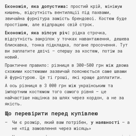
Економія, яка допустима:
простий крій, мінімум
кишень, відсутність вентиляції під пахвами,
звичайна фурнітура замість брендової. Костюм буде
простішим, але відпрацює свій строк.
Економія, яка зіпсує річ:
рідка строчка,
відсутність закріпок у точках навантаження, дешева
блискавка, тонка підкладка, погане просочення. Тут
ви заплатите двічі — спершу за костюм, потім за
новий.
Практичне правило: різниця в 300–500 грн між двома
схожими костюмами зазвичай пояснюється саме швами
й фурнітурою. Це ті гроші, які краще доплатити.
А ось різниця в 3 000 грн між українським та
імпортним костюмом того самого рівня — це
найчастіше націнка за шлях через кордон, а не за
якість.
Що перевірити перед купівлею
Чи є розмір, який вам потрібен,
у наявності
— а
не «під замовлення через місяць»