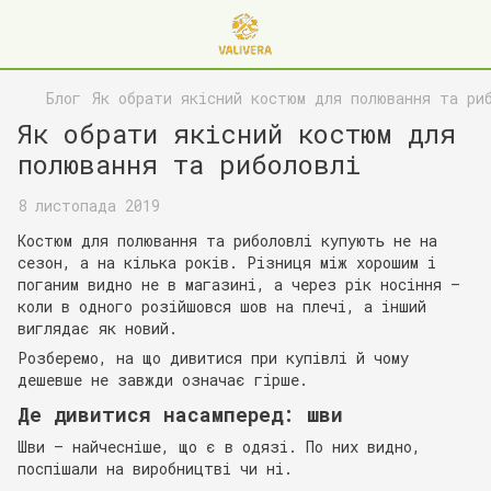
Блог
Як обрати якісний костюм для полювання та ри
Як обрати якісний костюм для
полювання та риболовлі
8 листопада 2019
Костюм для полювання та риболовлі купують не на
сезон, а на кілька років. Різниця між хорошим і
поганим видно не в магазині, а через рік носіння —
коли в одного розійшовся шов на плечі, а інший
виглядає як новий.
Розберемо, на що дивитися при купівлі й чому
дешевше не завжди означає гірше.
Де дивитися насамперед: шви
Шви — найчесніше, що є в одязі. По них видно,
поспішали на виробництві чи ні.