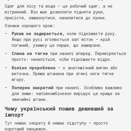
Одяг для лісу та води — це робочий одяг, а не
вітринний. Він має дозволяти підняти руки,
присісти, замахнутися, нахилитися до лунки.
Ознаки хорошого крою:
Рукав не задирається,
коли піднімаєте руку.
Якщо при русі оголюється зап'ясток — крій
поганий, узимку це перше, що замерзне.
Спина не тягне
при нахилі вперед. Перевіряється
просто: нахиліться, ніби піднімаєте відро.
Коліно пророблено
— є анатомічний вигин або
виточка. Пряма штанина при згині ноги тягне
вгору.
Поперек закритий
при нахилі. Особливо важливо
для зими: напівкомбінезон вирішує це краще за
звичайні штани.
Чому український пошив дешевший за
імпорт
Тут немає секрету й немає підступу — просто
коротший ланцюжок.