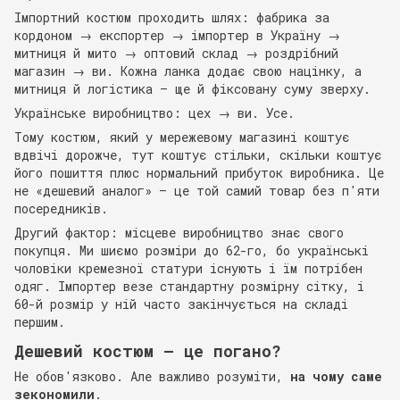
Імпортний костюм проходить шлях: фабрика за
кордоном → експортер → імпортер в Україну →
митниця й мито → оптовий склад → роздрібний
магазин → ви. Кожна ланка додає свою націнку, а
митниця й логістика — ще й фіксовану суму зверху.
Українське виробництво: цех → ви. Усе.
Тому костюм, який у мережевому магазині коштує
вдвічі дорожче, тут коштує стільки, скільки коштує
його пошиття плюс нормальний прибуток виробника. Це
не «дешевий аналог» — це той самий товар без п'яти
посередників.
Другий фактор: місцеве виробництво знає свого
покупця. Ми шиємо розміри до 62-го, бо українські
чоловіки кремезної статури існують і їм потрібен
одяг. Імпортер везе стандартну розмірну сітку, і
60-й розмір у ній часто закінчується на складі
першим.
Дешевий костюм — це погано?
Не обов'язково. Але важливо розуміти,
на чому саме
зекономили
.