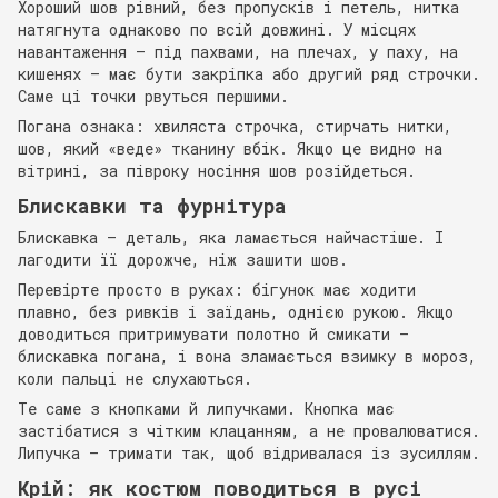
Хороший шов рівний, без пропусків і петель, нитка
натягнута однаково по всій довжині. У місцях
навантаження — під пахвами, на плечах, у паху, на
кишенях — має бути закріпка або другий ряд строчки.
Саме ці точки рвуться першими.
Погана ознака: хвиляста строчка, стирчать нитки,
шов, який «веде» тканину вбік. Якщо це видно на
вітрині, за півроку носіння шов розійдеться.
Блискавки та фурнітура
Блискавка — деталь, яка ламається найчастіше. І
лагодити її дорожче, ніж зашити шов.
Перевірте просто в руках: бігунок має ходити
плавно, без ривків і заїдань, однією рукою. Якщо
доводиться притримувати полотно й смикати —
блискавка погана, і вона зламається взимку в мороз,
коли пальці не слухаються.
Те саме з кнопками й липучками. Кнопка має
застібатися з чітким клацанням, а не провалюватися.
Липучка — тримати так, щоб відривалася із зусиллям.
Крій: як костюм поводиться в русі