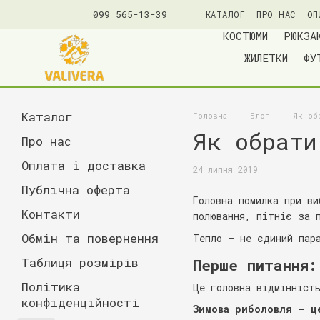
099 565-13-39
КАТАЛОГ
ПРО НАС
ОП
ПОЛІТИКА КОНФІДЕНЦ
КОСТЮМИ
РЮКЗА
ЖИЛЕТКИ
ФУ
Каталог
Головна
Блог
Як об
Як обрати
Про нас
Оплата і доставка
24 липня 2019
Публічна оферта
Головна помилка при в
Контакти
полювання, пітніє за 
Обмін та повернення
Тепло — не єдиний пар
Таблиця розмірів
Перше питання:
Політика
Це головна відмінніст
конфіденційності
Зимова риболовля — ц