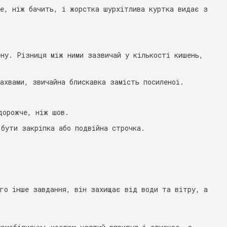
ше, ніж бачить, і жорстка шурхітлива куртка видає з
ену. Різниця між ними зазвичай у кількості кишень,
ахвами, звичайна блискавка замість посиленої.
дорожче, ніж шов.
бути закріпка або подвійна строчка.
.
ого інше завдання, він захищає від води та вітру, а