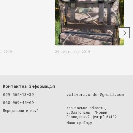
а 2019
24 листопада 2019
Контактна інформація
099 565-13-39
valivera.order@gmail.com
068 069-45-69
Харківська область,
Передзвонити вам?
м.Златопіль, "Новий
Громадський Центр" 64102
Мапа проїзду