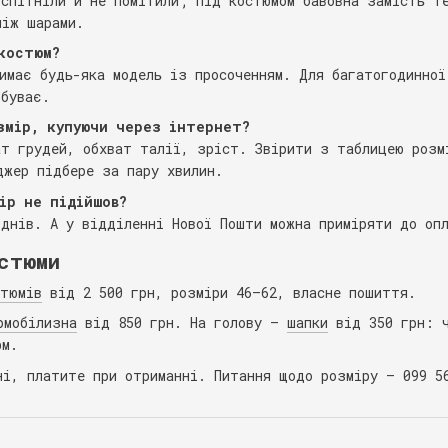
 спітніли й не помітили; під костюмом бавовна замість т
між шарами.
костюм?
римає будь-яка модель із просоченням. Для багатогодинної
 буває.
змір, купуючи через інтернет?
ат грудей, обхват талії, зріст. Звірити з таблицею розм
джер підбере за пару хвилин.
ір не підійшов?
 днів. А у відділенні Нової Пошти можна приміряти до оп
стюми
стюмів
від 2 500 грн, розміри 46–62, власне пошиття.
рмобілизна
від 850 грн. На голову —
шапки
від 350 грн: ч
юм.
ні, платите при отриманні. Питання щодо розміру — 099 5