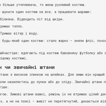
о більше утеплювача, то менш рухливий костюм.
е шукати один костюм на все, а працювати шарами:
білизна. Відводить піт від шкіри.
римає тепло.
Тримає вітер і воду.
а будь-який один костюм: стало жарко — зняли фліс, похо
найчастіше: вдягають під костюм бавовняну футболку або 
лішому костюмі.
н чи звичайні штани
штани з високою спинкою на шлейках. Для зими він кращий
коли нахиляєтесь до лунки або до сліду. Звичайні штани п
тіше.
агою. Зимові штани важкі, ремінь їх не втримає цілий де
ах, а не на поясі — живіт не перетягнутий, дихається ві