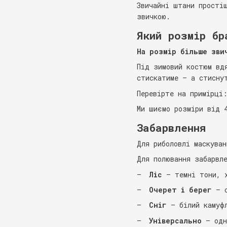
Звичайні штани прості
звичкою.
Який розмір бр
На розмір більше зви
Під зимовий костюм вд
стискатиме — а стисну
Перевірте на примірці
Ми шиємо розміри від 
Забарвлення
Для риболовлі маскува
Для полювання забарвл
Ліс
— темні тони, х
Очерет і берег
— с
Сніг
— білий камуф
Універсально
— одн