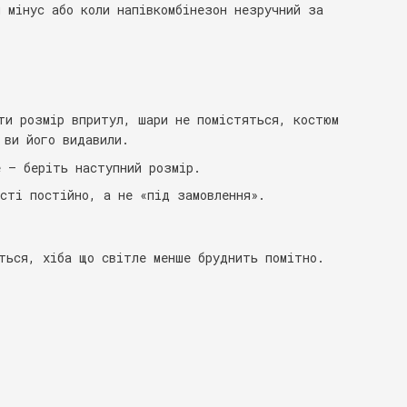
 мінус або коли напівкомбінезон незручний за
ти розмір впритул, шари не помістяться, костюм
 ви його видавили.
е — беріть наступний розмір.
сті постійно, а не «під замовлення».
ться, хіба що світле менше бруднить помітно.