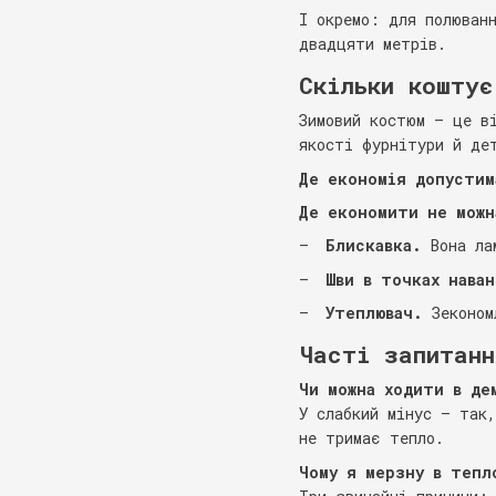
І окремо: для полюван
двадцяти метрів.
Скільки коштує
Зимовий костюм — це в
якості фурнітури й де
Де економія допустим
Де економити не можн
Блискавка.
Вона лам
Шви в точках нава
Утеплювач.
Зеконом
Часті запитанн
Чи можна ходити в де
У слабкий мінус — так
не тримає тепло.
Чому я мерзну в тепл