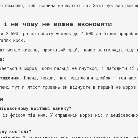
ня важливо, щоб тканина не шурхотіла. Звір чує вас рані
 і на чому не можна економити
ід 2 500 грн за просту модель до 4 500 за більш проробл
талях крою.
а:
менше кишень, простіший крій, немає вентиляції під п
а:
ається в мороз, коли пальці не гнуться, і лагодити її 
нтаження.
Плечі, пахви, пах, кріплення шлейок — там має 
лені тут п'ятсот гривень ви відчуєте в перший же мороз
я
місезонному костюмі взимку?
, із флісом під ним. У справжній мороз ні: у демісезонн
ому костюмі?