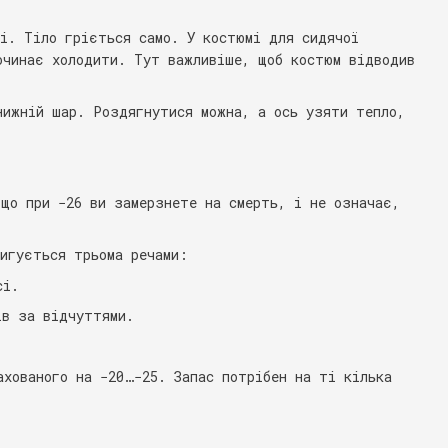
і. Тіло гріється само. У костюмі для сидячої
очинає холодити. Тут важливіше, щоб костюм відводив
нижній шар. Роздягнутися можна, а ось узяти тепло,
 що при −26 ви замерзнете на смерть, і не означає,
ригується трьома речами:
сі.
ів за відчуттями.
ахованого на −20…−25. Запас потрібен на ті кілька