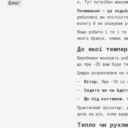
є. Тут потрібен макси
Блог
Полювання — це ходьб
риболовлі ви спітнієт
вологу й не сковував р
Якщо робите і те і те
якого бракує, немає з
До якої темпер
Виробники вказують ро
що при −25 вам буде т
Цифра розрахована на 
Вітер.
При −10 із с
Сидите ви чи йдет
Що під костюмом.
Ф
Практичний орієнтир: 
днів на рік, коли вда
Тепло чи рухли