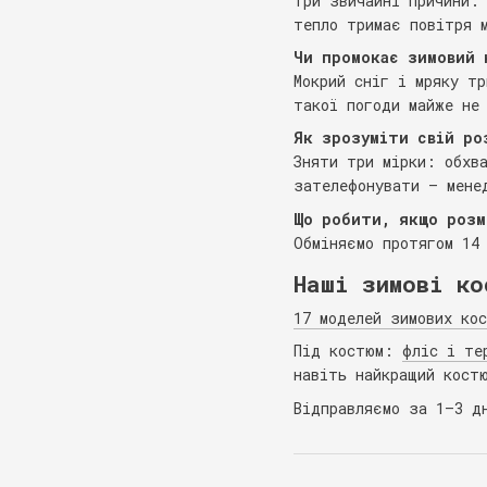
Три звичайні причини:
тепло тримає повітря 
Чи промокає зимовий 
Мокрий сніг і мряку т
такої погоди майже не
Як зрозуміти свій ро
Зняти три мірки: обхв
зателефонувати — мене
Що робити, якщо розм
Обміняємо протягом 14
Наші зимові ко
17 моделей зимових ко
Під костюм:
фліс і те
навіть найкращий кост
Відправляємо за 1–3 д