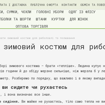
ЛАТА І ДОСТАВКА
ПУБЛІЧНА ОФЕРТА
КОНТАКТИ
ОБМІН ТА ПОВЕ
ІЙНОСТІ
БЛОГ
КИ, СУМКИ, ЧОХЛИ
ГОЛОВНІ УБОРИ
ОДЯГ ІЗ ФЛІСУ
ТБОЛКИ ТА ШОРТИ
ШТАНИ
КУРТКИ
ДЛЯ ЖІНОК
ОПТОВА ТОРГІВЛЯ
рати зимовий костюм для риболовлі та полювання
 зимовий костюм для риб
иборі зимового костюма — брати «тепліше». Людина купує 
пів години й до обіду мерзне сильніше, ніж мерзла б у л
аметр. Розберемо по порядку, що важливо і в якому випад
 ви сидите чи рухаєтесь
ь, і вона визначає все інше.
е сидіння.
Ви майже не рухаєтесь, тіло само тепла не ви