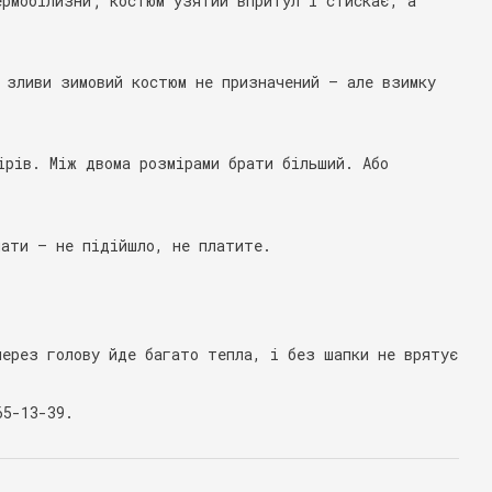
ермобілизни; костюм узятий впритул і стискає, а
 зливи зимовий костюм не призначений — але взимку
ірів. Між двома розмірами брати більший. Або
лати — не підійшло, не платите.
ерез голову йде багато тепла, і без шапки не врятує
65-13-39.