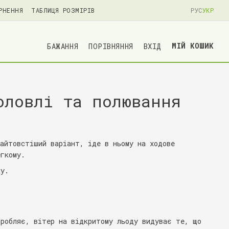
РНЕННЯ
ТАБЛИЦЯ РОЗМІРІВ
РУС
УКР
МІЙ КОШИК
БАЖАННЯ
ПОРІВНЯННЯ
ВХІД
оловлі та полювання
найтовстіший варіант, іде в ньому на ходове
егкому.
ку.
робляє, вітер на відкритому льоду видуває те, що