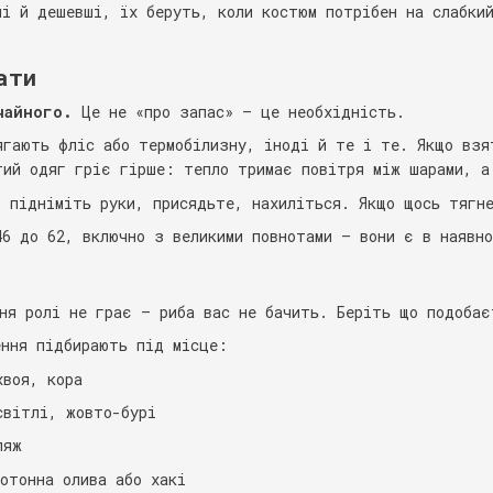
ші й дешевші, їх беруть, коли костюм потрібен на слабкий
ати
чайного.
Це не «про запас» — це необхідність.
ягають фліс або термобілизну, іноді й те і те. Якщо взя
тий одяг гріє гірше: тепло тримає повітря між шарами, а
: підніміть руки, присядьте, нахиліться. Якщо щось тягн
46 до 62, включно з великими повнотами — вони є в наявно
ння ролі не грає — риба вас не бачить. Беріть що подобає
ення підбирають під місце:
воя, кора
вітлі, жовто-бурі
ляж
отонна олива або хакі