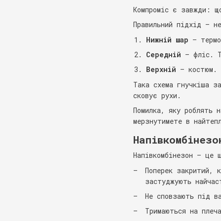
Компроміс є завжди: щ
Правильний підхід — н
Нижній шар
— термо
Середній
— фліс. Т
Верхній
— костюм. 
Така схема гнучкіша з
сковує рухи.
Помилка, яку роблять 
мерзнутимете в найтеп
Напівкомбінезо
Напівкомбінезон — це 
Поперек закритий, 
застуджують найчас
Не сповзають під в
Тримаються на плеч