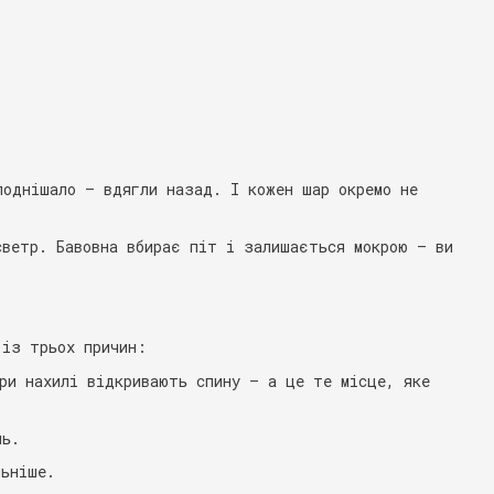
лоднішало — вдягли назад. І кожен шар окремо не
светр. Бавовна вбирає піт і залишається мокрою — ви
 із трьох причин:
ри нахилі відкривають спину — а це те місце, яке
нь.
льніше.