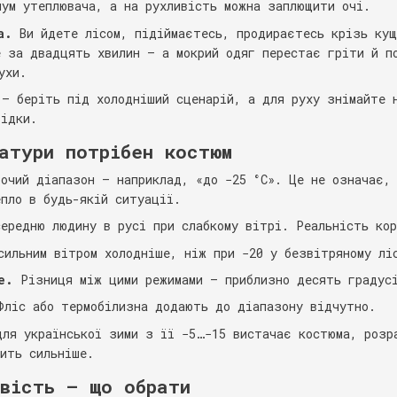
мум утеплювача, а на рухливість можна заплющити очі.
а.
Ви йдете лісом, підіймаєтесь, продираєтесь крізь кущ
е за двадцять хвилин — а мокрий одяг перестає гріти й п
ухи.
 — беріть під холодніший сценарій, а для руху знімайте 
відки.
атури потрібен костюм
бочий діапазон — наприклад, «до −25 °C». Це не означає,
епло в будь-якій ситуації.
середню людину в русі при слабкому вітрі. Реальність ко
ильним вітром холодніше, ніж при −20 у безвітряному лі
е.
Різниця між цими режимами — приблизно десять градус
ліс або термобілизна додають до діапазону відчутно.
для української зими з її −5…−15 вистачає костюма, розр
рить сильніше.
вість — що обрати