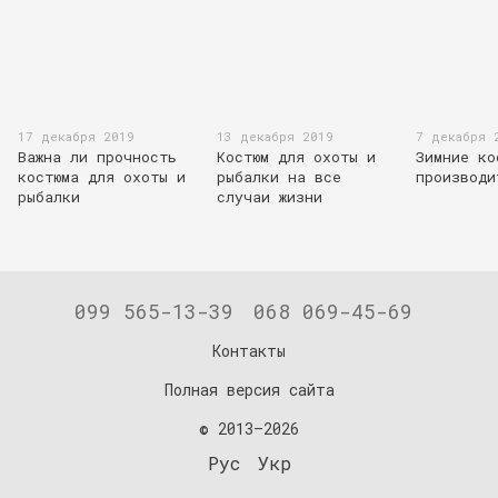
17 декабря 2019
13 декабря 2019
7 декабря 
Важна ли прочность
Костюм для охоты и
Зимние ко
костюма для охоты и
рыбалки на все
производи
рыбалки
случаи жизни
099 565-13-39
068 069-45-69
Контакты
Полная версия сайта
© 2013—2026
Рус
Укр