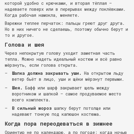
которой удобно с крючками, и вторая тёплая —
надеваете поверх или в перерывах между поклёвками.
Когда рабочая намокла, меняете.
Варежки теплее перчаток: пальцы греют друг друга.
Но в них ничего не сделаешь, поэтому обычно берут и
то и другое.
Голова и шея
Через непокрытую голову уходит заметная часть
тепла. Можно надеть идеальный костюм и всё равно
мёрзнуть, если голова открыта.
Шапка должна закрывать уши.
На открытом льду
ветер бьёт в лицо, уши и щёки мёрзнут первыми.
Шея.
Бафф или шарф закрывает щель между
воротником и шапкой — самое продуваемое место
всего комплекта.
В сильный мороз
шапку берут потолще или
надевают тонкую под капюшон костюма.
Когда пора переодеваться в зимнее
Ориентир не по календарю, а по погоде: когда ночью