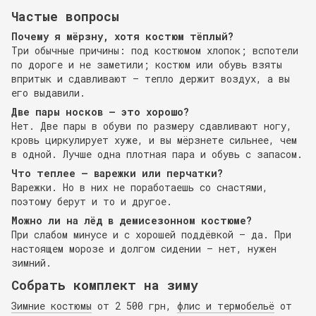
Частые вопросы
Почему я мёрзну, хотя костюм тёплый?
Три обычные причины: под костюмом хлопок; вспотели
по дороге и не заметили; костюм или обувь взяты
впритык и сдавливают — тепло держит воздух, а вы
его выдавили.
Две пары носков — это хорошо?
Нет. Две пары в обуви по размеру сдавливают ногу,
кровь циркулирует хуже, и вы мёрзнете сильнее, чем
в одной. Лучше одна плотная пара и обувь с запасом.
Что теплее — варежки или перчатки?
Варежки. Но в них не поработаешь со снастями,
поэтому берут и то и другое.
Можно ли на лёд в демисезонном костюме?
При слабом минусе и с хорошей поддёвкой — да. При
настоящем морозе и долгом сидении — нет, нужен
зимний.
Собрать комплект на зиму
Зимние костюмы
от 2 500 грн,
флис и термобельё
от