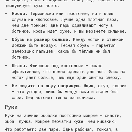
циркулирует хуже всего.
Носки.
Термоноски или шерстяные, ни в коем
случае не хлопковые. Лучше одна плотная пара,
чем две тонкие: две пары сдавливают ногу в
ботинке, кровь идёт хуже, и вы мёрзнете сильнее.
Обувь на размер больше.
Между ногой и стенкой
должен быть воздух. Тесная обувь — гарантия
замёрзших пальцев, каким бы тёплым ни был
ботинок.
Штаны.
Флисовые под костюмные — самое
эффективное, что можно сделать для ног. Флис на
ногах даёт больше, чем ещё один свитер сверху.
Не сидите на льду напрямую.
Ящик, стул, коврик
— что угодно, лишь бы между вами и льдом был
слой. Лёд вытянет тепло за полчаса.
Руки
Руки на зимней рыбалке постоянно мокрые — снасти,
рыба, лунка. Мокрые перчатки хуже, чем никаких.
Что работает: две пары. Одна рабочая, тонкая, в