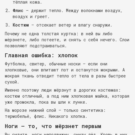
тёплая кожа.
Флис
— держит тепло. Между волокнами воздух,
воздух и греет.
Костюм
— отсекает ветер и влагу снаружи.
Почему не одна толстая куртка: в ней вы либо
мёрзнете, либо потеете, и снять с себя нечего. Слои
позволяют подстраиваться.
Главная ошибка: хлопок
Футболка, свитер, обычные носки — если они
хлопковые, они впитают пот и останутся мокрыми. А
мокрая ткань отводит тепло от тела в разы быстрее
сухой.
Именно поэтому люди мёрзнут в дорогих костюмах:
костюм отличный, а под ним хлопковая майка, которая
уже промокла, пока вы шли к лунке.
На морозе нижний слой — только синтетика:
термобельё, флис. Никакого хлопка.
Ноги — то, что мёрзнет первым
Вы сидите, ноги неподвижны, снизу лёд. Кровь в них