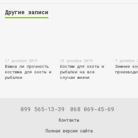
Другие записи
17 декабря 2019
13 декабря 2019
7 декабря 
Важна ли прочность
Костюм для охоты и
Зимние ко
костюма для охоты и
рыбалки на все
производи
рыбалки
случаи жизни
099 565-13-39
068 069-45-69
Контакты
Полная версия сайта