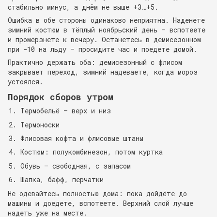
стабильно минус, а днём не выше +3…+5.
Ошибка в обе стороны одинаково неприятна. Наденете
зимний костюм в тёплый ноябрьский день — вспотеете
и промёрзнете к вечеру. Останетесь в демисезонном
при −10 на льду — просидите час и поедете домой.
Практично держать оба: демисезонный с флисом
закрывает переход, зимний надеваете, когда мороз
устоялся.
Порядок сборов утром
Термобельё — верх и низ
Термоноски
Флисовая кофта и флисовые штаны
Костюм: полукомбинезон, потом куртка
Обувь — свободная, с запасом
Шапка, бафф, перчатки
Не одевайтесь полностью дома: пока дойдёте до
машины и доедете, вспотеете. Верхний слой лучше
надеть уже на месте.